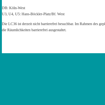
DB: Köln-West
U3, U4, U5: Hans-Böckler-Platz/Bf. West
Die LC36 ist derzeit nicht barrierefrei besuchbar. Im Rahmen des g
die Räumlichkeiten barrierefrei ausgestaltet.