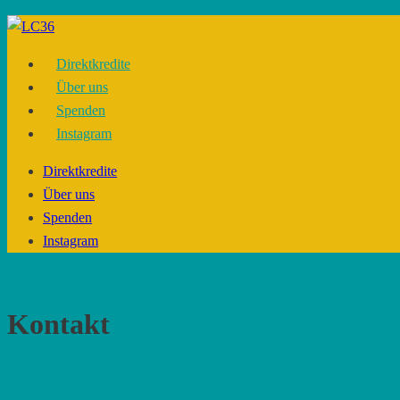
Skip
to
Direktkredite
content
Über uns
Spenden
Instagram
Direktkredite
Über uns
Spenden
Instagram
Kontakt