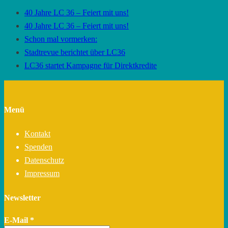
40 Jahre LC 36 – Feiert mit uns!
40 Jahre LC 36 – Feiert mit uns!
Schon mal vormerken:
Stadtrevue berichtet über LC36
LC36 startet Kampagne für Direktkredite
Menü
Kontakt
Spenden
Datenschutz
Impressum
Newsletter
E-Mail
*