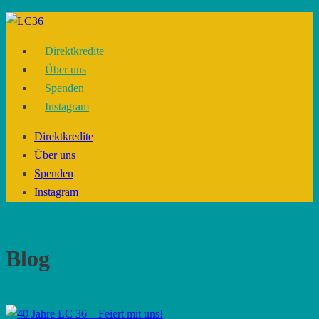
Skip
to
Direktkredite
content
Über uns
Spenden
Instagram
Direktkredite
Über uns
Spenden
Instagram
Blog