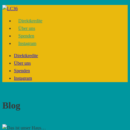
Skip
to
Direktkredite
content
Über uns
Spenden
Instagram
Direktkredite
Über uns
Spenden
Instagram
Blog